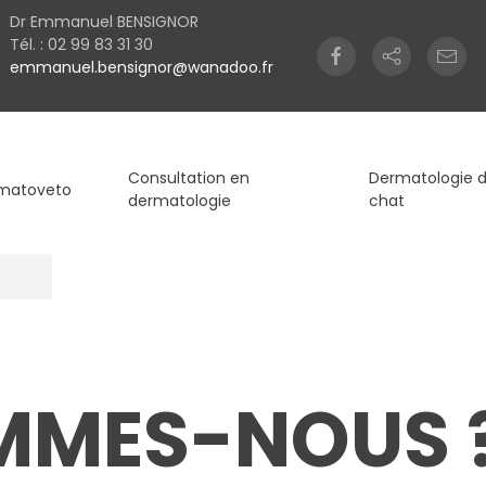
Dr Emmanuel BENSIGNOR
Tél. : 02 99 83 31 30
emmanuel.bensignor@wanadoo.fr
Consultation en
Dermatologie 
matoveto
dermatologie
chat
MMES-NOUS 