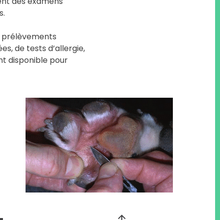
pent des examens
s.
e prélèvements
s, de tests d’allergie,
t disponible pour