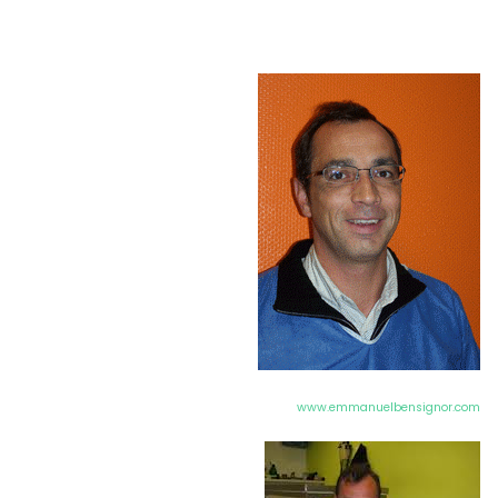
www.emmanuelbensignor.com